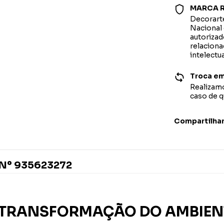
MARCA R
Decorarte
Nacional 
autorizad
relaciona
intelectu
Troca em
Realizamo
caso de 
Compartilha
Nº 935623272
 TRANSFORMAÇÃO DO AMBIEN