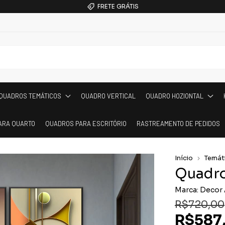
FRETE GRÁTIS
QUADROS TEMÁTICOS
QUADRO VERTICAL
QUADRO HOZIONTAL
ARA QUARTO
QUADROS PARA ESCRITÓRIO
RASTREAMENTO DE PEDIDOS
Início
Temát
Quadro
Marca:
Decor 
R$720,00
R$587