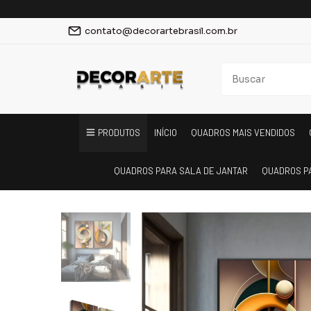
contato@decorartebrasil.com.br
PRODUTOS
INÍCIO
QUADROS MAIS VENDIDOS
QUADROS PARA SALA DE JANTAR
QUADROS P