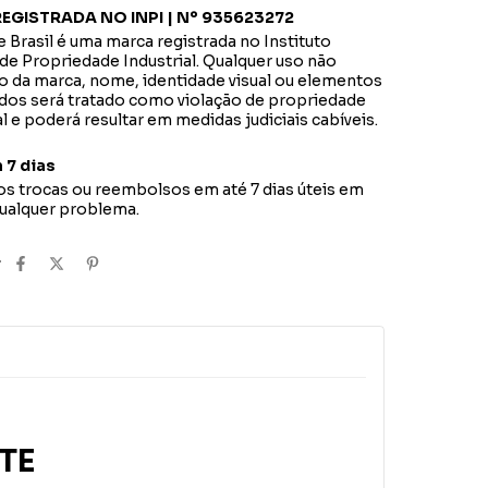
EGISTRADA NO INPI | Nº 935623272
 Brasil é uma marca registrada no Instituto
de Propriedade Industrial. Qualquer uso não
o da marca, nome, identidade visual ou elementos
dos será tratado como violação de propriedade
al e poderá resultar em medidas judiciais cabíveis.
 7 dias
s trocas ou reembolsos em até 7 dias úteis em
qualquer problema.
r
TE