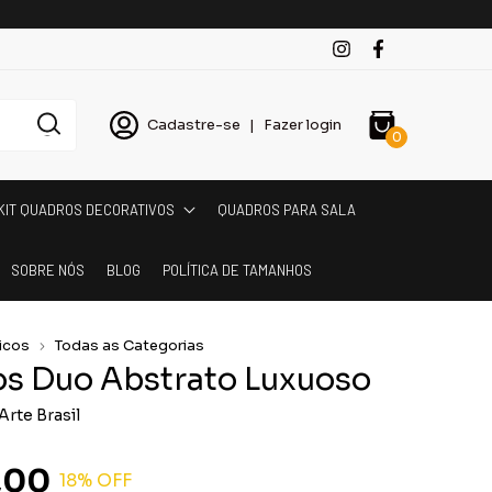
Cadastre-se
|
Fazer login
0
KIT QUADROS DECORATIVOS
QUADROS PARA SALA
SOBRE NÓS
BLOG
POLÍTICA DE TAMANHOS
icos
Todas as Categorias
s Duo Abstrato Luxuoso
Arte Brasil
,00
18
% OFF