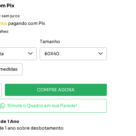
om
Pix
0
sem juros
nto
pagando com Pix
alhes
Tamanho
 medidas
Simule o Quadro em sua Parede!
 de 1 Ano
 de 1 ano sobre desbotamento