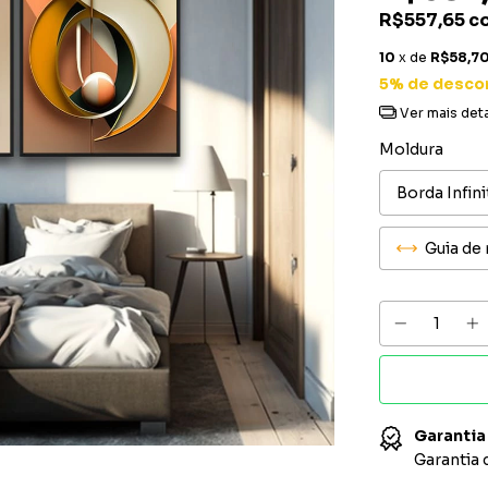
R$557,65
c
10
x de
R$58,7
5% de desco
Ver mais det
Moldura
Guia de
Garantia
Garantia