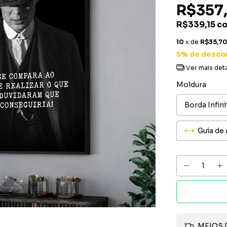
R$357
R$339,15
c
10
x de
R$35,7
5% de desco
Ver mais det
Moldura
Guia de
MEIOS 