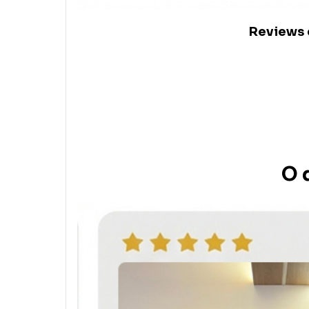
Reviews c
O 