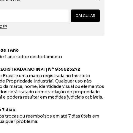
Alterar CEP
CALCULAR
 CEP
 de 1 Ano
 de 1 ano sobre desbotamento
EGISTRADA NO INPI | Nº 935623272
 Brasil é uma marca registrada no Instituto
de Propriedade Industrial. Qualquer uso não
o da marca, nome, identidade visual ou elementos
dos será tratado como violação de propriedade
al e poderá resultar em medidas judiciais cabíveis.
 7 dias
s trocas ou reembolsos em até 7 dias úteis em
qualquer problema.