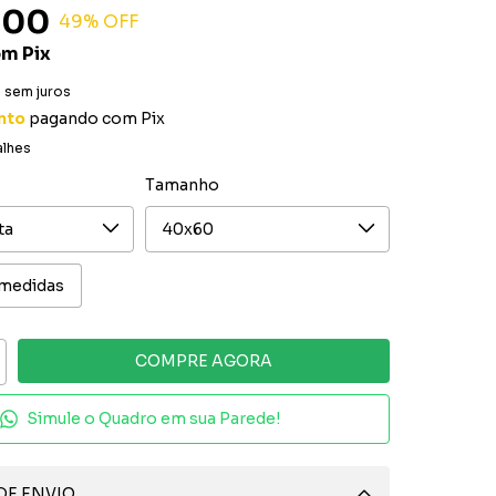
,00
49
% OFF
om
Pix
0
sem juros
nto
pagando com Pix
alhes
Tamanho
 medidas
Simule o Quadro em sua Parede!
DE ENVIO