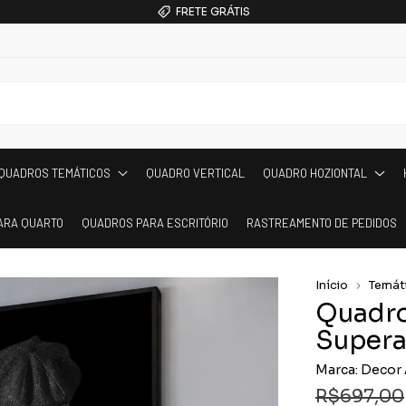
FRETE GRÁTIS
QUADROS TEMÁTICOS
QUADRO VERTICAL
QUADRO HOZIONTAL
ARA QUARTO
QUADROS PARA ESCRITÓRIO
RASTREAMENTO DE PEDIDOS
Início
Temát
Quadro
Super
Marca:
Decor 
R$697,00