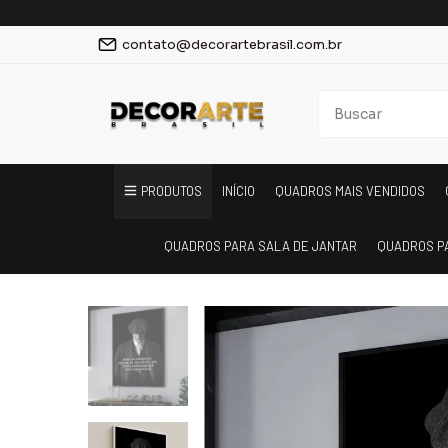
contato@decorartebrasil.com.br
PRODUTOS
INÍCIO
QUADROS MAIS VENDIDOS
QUADROS PARA SALA DE JANTAR
QUADROS P