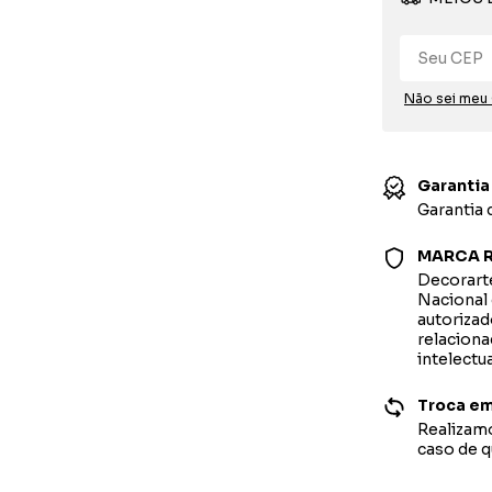
Não sei meu
Garantia
Garantia
MARCA R
Decorarte
Nacional 
autorizad
relaciona
intelectu
Troca em
Realizamo
caso de 