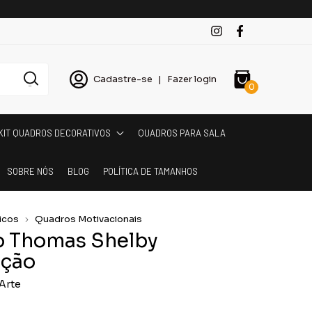
Cadastre-se
|
Fazer login
0
KIT QUADROS DECORATIVOS
QUADROS PARA SALA
SOBRE NÓS
BLOG
POLÍTICA DE TAMANHOS
icos
Quadros Motivacionais
 Thomas Shelby
ação
Arte