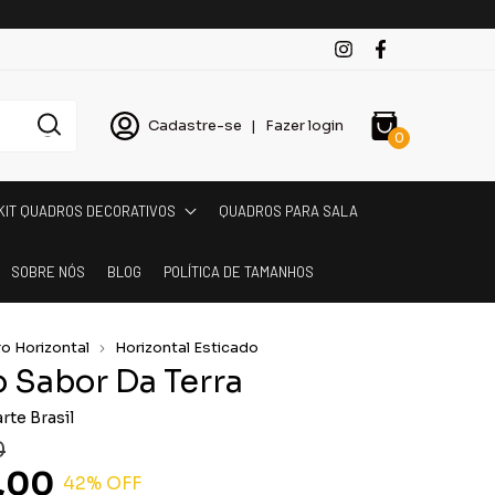
Cadastre-se
|
Fazer login
0
KIT QUADROS DECORATIVOS
QUADROS PARA SALA
SOBRE NÓS
BLOG
POLÍTICA DE TAMANHOS
o Horizontal
Horizontal Esticado
 Sabor Da Terra
rte Brasil
0
,00
42
% OFF