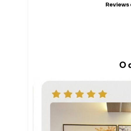
Reviews c
O 