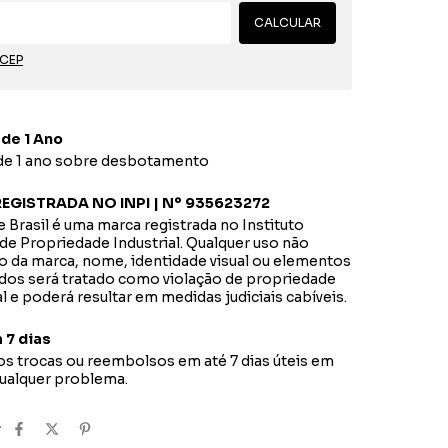
Alterar CEP
CALCULAR
 CEP
 de 1 Ano
 de 1 ano sobre desbotamento
EGISTRADA NO INPI | Nº 935623272
 Brasil é uma marca registrada no Instituto
de Propriedade Industrial. Qualquer uso não
o da marca, nome, identidade visual ou elementos
dos será tratado como violação de propriedade
al e poderá resultar em medidas judiciais cabíveis.
 7 dias
s trocas ou reembolsos em até 7 dias úteis em
qualquer problema.
r