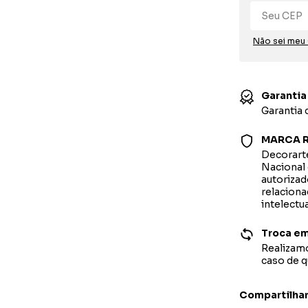
Não sei meu
Garantia
Garantia
MARCA R
Decorarte
Nacional 
autorizad
relaciona
intelectu
Troca em
Realizamo
caso de 
Compartilha