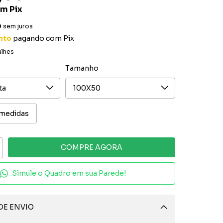
om
Pix
0
sem juros
nto
pagando com Pix
alhes
Tamanho
 medidas
Simule o Quadro em sua Parede!
DE ENVIO