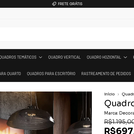
FRETE GRÁTIS
QUADROS TEMÁTICOS
QUADRO VERTICAL
QUADRO HOZIONTAL
ARA QUARTO
QUADROS PARA ESCRITÓRIO
RASTREAMENTO DE PEDIDOS
Início
Quadr
Quadro
Marca:
Decora
R$1.195,0
R$697