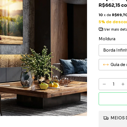
R$662,15
c
10
x de
R$69,7
5% de desco
Ver mais det
Moldura
Guia de
MEIOS 