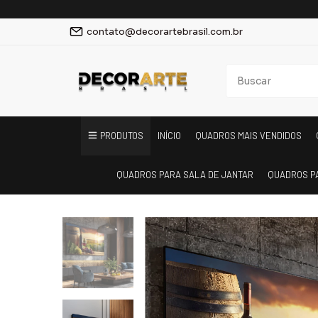
contato@decorartebrasil.com.br
PRODUTOS
INÍCIO
QUADROS MAIS VENDIDOS
QUADROS PARA SALA DE JANTAR
QUADROS P