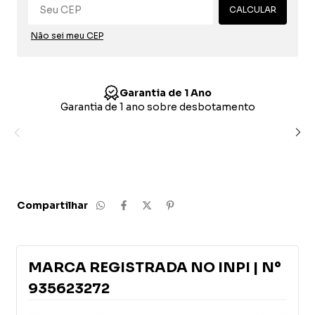
CALCULAR
Não sei meu CEP
Garantia de 1 Ano
Garantia de 1 ano sobre desbotamento
Dec
Nac
a
elem
prop
Compartilhar
MARCA REGISTRADA NO INPI | Nº
935623272