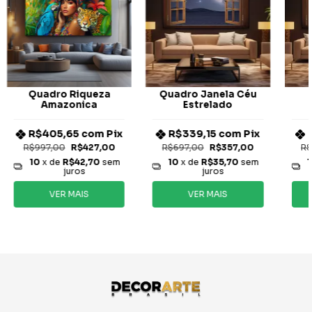
Quadro Riqueza
Quadro Janela Céu
Amazonica
Estrelado
R$405,65
com
Pix
R$339,15
com
Pix
R$997,00
R$427,00
R$697,00
R$357,00
R$
10
x de
R$42,70
sem
10
x de
R$35,70
sem
juros
juros
VER MAIS
VER MAIS