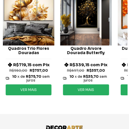
Quadros Trio Flores
Quadro Arvore
Duo
Douradas
Dourada Butterfly
R$719,15
com
Pix
R$339,15
com
Pix
R$950,00
R$757,00
R$697,00
R$357,00
R$
10
x de
R$75,70
sem
10
x de
R$35,70
sem
1
juros
juros
VER MAIS
VER MAIS