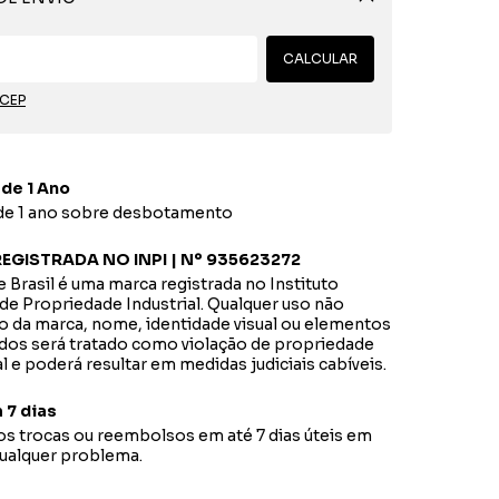
Alterar CEP
CALCULAR
 CEP
 de 1 Ano
 de 1 ano sobre desbotamento
EGISTRADA NO INPI | Nº 935623272
 Brasil é uma marca registrada no Instituto
de Propriedade Industrial. Qualquer uso não
o da marca, nome, identidade visual ou elementos
dos será tratado como violação de propriedade
al e poderá resultar em medidas judiciais cabíveis.
 7 dias
s trocas ou reembolsos em até 7 dias úteis em
qualquer problema.