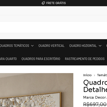
FRETE GRÁTIS
QUADROS TEMÁTICOS
QUADRO VERTICAL
QUADRO HOZIONTAL
ARA QUARTO
QUADROS PARA ESCRITÓRIO
RASTREAMENTO DE PEDIDOS
Início
Temát
Quadro
Detalh
Marca:
Decor 
R$697,00