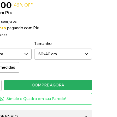
,00
49
% OFF
om
Pix
0
sem juros
nto
pagando com Pix
alhes
Tamanho
 medidas
Simule o Quadro em sua Parede!
DE ENVIO