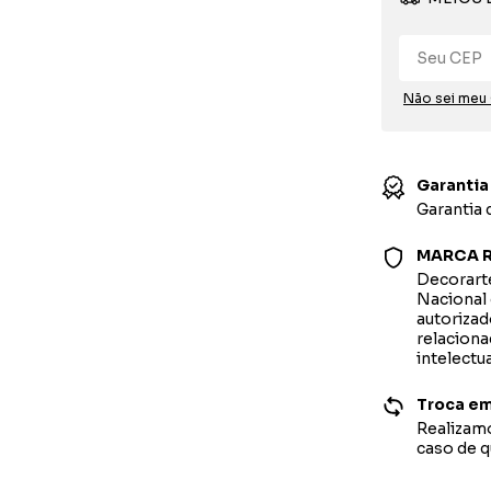
Não sei meu
Garantia
Garantia
MARCA R
Decorarte
Nacional 
autorizad
relaciona
intelectu
Troca em
Realizamo
caso de 