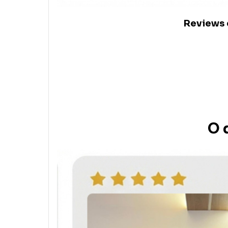
Reviews c
O 