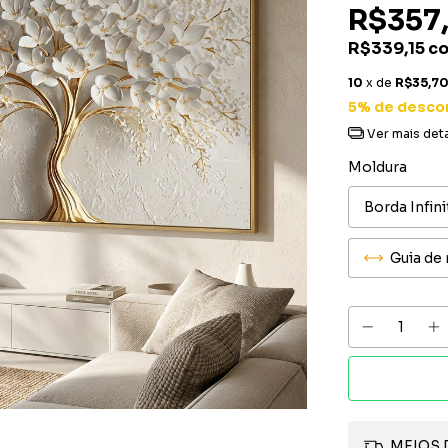
R$357
R$339,15
c
10
x de
R$35,7
5% de desco
Ver mais det
Moldura
Guia de
MEIOS 