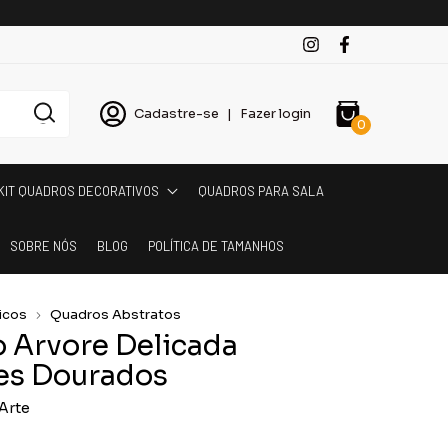
Cadastre-se
|
Fazer login
0
KIT QUADROS DECORATIVOS
QUADROS PARA SALA
SOBRE NÓS
BLOG
POLÍTICA DE TAMANHOS
icos
Quadros Abstratos
 Arvore Delicada
es Dourados
Arte