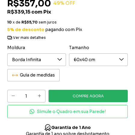
R$357,00
49
% OFF
R$339,15
com
Pix
10
x de
R$35,70
sem juros
5% de desconto
pagando com Pix
Ver mais detalhes
Moldura
Tamanho
Guia de medidas
Simule o Quadro em sua Parede!
MARCA REGISTRADA NO INPI | Nº 935623272
Decorarte Brasil é uma marca registrada no Instituto
R