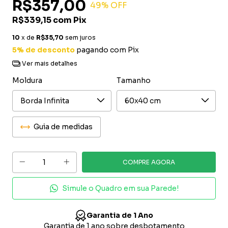
R$357,00
49
% OFF
R$339,15
com
Pix
10
x de
R$35,70
sem juros
5% de desconto
pagando com Pix
Ver mais detalhes
Moldura
Tamanho
Guia de medidas
Simule o Quadro em sua Parede!
MARCA REGISTRADA NO INPI | Nº 935623272
Decorarte Brasil é uma marca registrada no Instituto
R